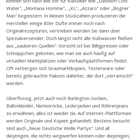
können sich nach wie vor für Klassiker wie „Davidoff Cool
Water“, „Montana Homme“, „KL“, „Azzaro“ oder „Bogner
Man“ begeistern. In kleinen Stückzahlen produzieren die
Hersteller einige 80er Düfte immer noch nach
Originalrezepturen, vertrieben werden Sie dann über
Spezialversender. Doch längst nicht alle Kultwässer fließen
aus „sauberen Quellen“. Vorsicht ist bei Billigpreisen oder
Schnäppchen geboten, wie man sie auch häufig auf
virtuellen Marktplätzen oder Verkaufsplattformen findet.
Oft verbergen sich Graumarktkopien, Testerware oder
bereits gebrauchte Flakons dahinter, die dort „verramscht“
werden.
Überflüssig, jetzt auch noch Burlington-Socken,
Ballonkleider, Nietenröcke, Lederjacken und Röhrenjeans
zu erwähnen, alles ist wieder da. Auf Internet-Plattformen
werden Originale und Kopien gehandelt. Bestens besucht
sind auch „Neue Deutsche Welle Partys“. Und all
diejenigen, die nichts wegwerfen können oder diejenigen,