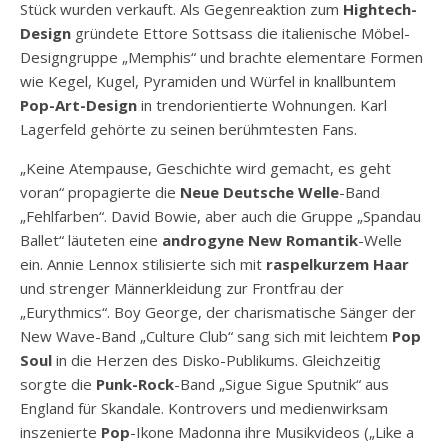
Stück wurden verkauft. Als Gegenreaktion zum
Hightech-
Design
gründete Ettore Sottsass die italienische Möbel-
Designgruppe „Memphis“ und brachte elementare Formen
wie Kegel, Kugel, Pyramiden und Würfel in knallbuntem
Pop-Art-Design
in trendorientierte Wohnungen. Karl
Lagerfeld gehörte zu seinen berühmtesten Fans.
„Keine Atempause, Geschichte wird gemacht, es geht
voran“ propagierte die
Neue Deutsche Welle
-Band
„Fehlfarben“. David Bowie, aber auch die Gruppe „Spandau
Ballet“ läuteten eine
androgyne New Romantik
-Welle
ein. Annie Lennox stilisierte sich mit
raspelkurzem Haar
und strenger Männerkleidung zur Frontfrau der
„Eurythmics“. Boy George, der charismatische Sänger der
New Wave-Band „Culture Club“ sang sich mit leichtem
Pop
Soul
in die Herzen des Disko-Publikums. Gleichzeitig
sorgte die
Punk-Rock
-Band „Sigue Sigue Sputnik“ aus
England für Skandale. Kontrovers und medienwirksam
inszenierte
Pop
-Ikone Madonna ihre Musikvideos („Like a