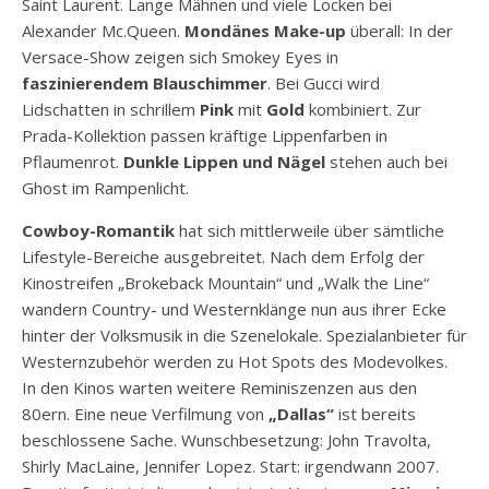
Saint Laurent. Lange Mähnen und viele Locken bei
Alexander Mc.Queen.
Mondänes Make-up
überall: In der
Versace-Show zeigen sich Smokey Eyes in
faszinierendem Blauschimmer
. Bei Gucci wird
Lidschatten in schrillem
Pink
mit
Gold
kombiniert. Zur
Prada-Kollektion passen kräftige Lippenfarben in
Pflaumenrot.
Dunkle Lippen und Nägel
stehen auch bei
Ghost im Rampenlicht.
Cowboy-Romantik
hat sich mittlerweile über sämtliche
Lifestyle-Bereiche ausgebreitet. Nach dem Erfolg der
Kinostreifen „Brokeback Mountain“ und „Walk the Line“
wandern Country- und Westernklänge nun aus ihrer Ecke
hinter der Volksmusik in die Szenelokale. Spezialanbieter für
Westernzubehör werden zu Hot Spots des Modevolkes.
In den Kinos warten weitere Reminiszenzen aus den
80ern. Eine neue Verfilmung von
„Dallas“
ist bereits
beschlossene Sache. Wunschbesetzung: John Travolta,
Shirly MacLaine, Jennifer Lopez. Start: irgendwann 2007.