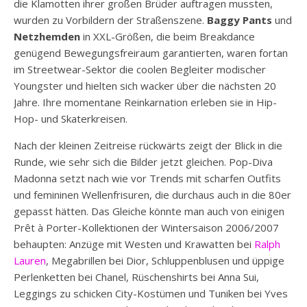
die Klamotten ihrer großen Brüder auftragen mussten,
wurden zu Vorbildern der Straßenszene.
Baggy Pants
und
Netzhemden
in XXL-Größen, die beim Breakdance
genügend Bewegungsfreiraum garantierten, waren fortan
im Streetwear-Sektor die coolen Begleiter modischer
Youngster und hielten sich wacker über die nächsten 20
Jahre. Ihre momentane Reinkarnation erleben sie in Hip-
Hop- und Skaterkreisen.
Nach der kleinen Zeitreise rückwärts zeigt der Blick in die
Runde, wie sehr sich die Bilder jetzt gleichen. Pop-Diva
Madonna setzt nach wie vor Trends mit scharfen Outfits
und femininen Wellenfrisuren, die durchaus auch in die 80er
gepasst hätten. Das Gleiche könnte man auch von einigen
Prêt à Porter-Kollektionen der Wintersaison 2006/2007
behaupten: Anzüge mit Westen und Krawatten bei
Ralph
Lauren
, Megabrillen bei Dior, Schluppenblusen und üppige
Perlenketten bei Chanel, Rüschenshirts bei Anna Sui,
Leggings zu schicken City-Kostümen und Tuniken bei Yves