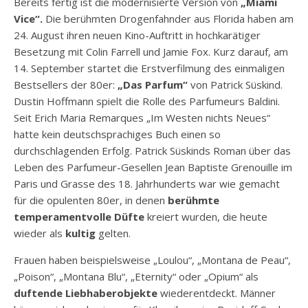
Bereits fertig ist die modernisierte Version von
„Miami
Vice“.
Die berühmten Drogenfahnder aus Florida haben am
24. August ihren neuen Kino-Auftritt in hochkarätiger
Besetzung mit Colin Farrell und Jamie Fox. Kurz darauf, am
14. September startet die Erstverfilmung des einmaligen
Bestsellers der 80er:
„Das Parfum“
von Patrick Süskind.
Dustin Hoffmann spielt die Rolle des Parfumeurs Baldini.
Seit Erich Maria Remarques „Im Westen nichts Neues“
hatte kein deutschsprachiges Buch einen so
durchschlagenden Erfolg. Patrick Süskinds Roman über das
Leben des Parfumeur-Gesellen Jean Baptiste Grenouille im
Paris und Grasse des 18. Jahrhunderts war wie gemacht
für die opulenten 80er, in denen
berühmte
temperamentvolle Düfte
kreiert wurden, die heute
wieder als
kultig
gelten.
Frauen haben beispielsweise „Loulou“, „Montana de Peau“,
„Poison“, „Montana Blu“, „Eternity“ oder „Opium“ als
duftende Liebhaberobjekte
wiederentdeckt. Männer