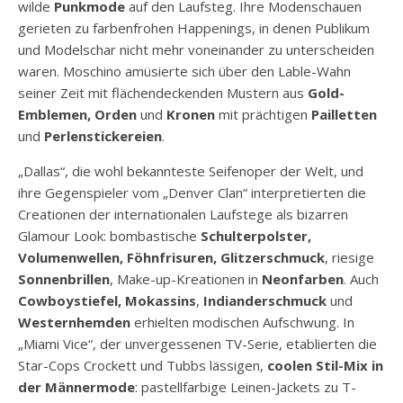
wilde
Punkmode
auf den Laufsteg. Ihre Modenschauen
gerieten zu farbenfrohen Happenings, in denen Publikum
und Modelschar nicht mehr voneinander zu unterscheiden
waren. Moschino amüsierte sich über den Lable-Wahn
seiner Zeit mit flächendeckenden Mustern aus
Gold-
Emblemen, Orden
und
Kronen
mit prächtigen
Pailletten
und
Perlenstickereien
.
„Dallas“, die wohl bekannteste Seifenoper der Welt, und
ihre Gegenspieler vom „Denver Clan“ interpretierten die
Creationen der internationalen Laufstege als bizarren
Glamour Look: bombastische
Schulterpolster,
Volumenwellen, Föhnfrisuren, Glitzerschmuck
, riesige
Sonnenbrillen
, Make-up-Kreationen in
Neonfarben
. Auch
Cowboystiefel, Mokassins
,
Indianderschmuck
und
Westernhemden
erhielten modischen Aufschwung. In
„Miami Vice“, der unvergessenen TV-Serie, etablierten die
Star-Cops Crockett und Tubbs lässigen,
coolen Stil-Mix in
der Männermode
: pastellfarbige Leinen-Jackets zu T-