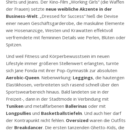
Shirts und Jeans. Der Kino-Film „Working Girls“ (die Waffen
der Frauen) setzte
neue weibliche Akzente in der
Business-Welt
. „Dressed for Success“ hieß die Devise
einer neuen Geschäftsgarderobe, die maskuline Elemente
wie Hosenanzüge, Westen und Krawatten effektvoll
verfremdete mit femininen Details wie Perlen, Blüten oder
Spitzen.
Und weil Fitness und Körperbewusstsein im neuen
Lifestyle immer größeren Stellenwert erlangten, turnte
sich Jane Fonda mit ihrer Pop-Gymnastik zur absoluten
Aerobic-Queen
. Nebenwirkung:
Leggings
, die hautengen
Elastikhosen, verbreiteten sich rasend schnell über den
Sportswearbereich hinaus. Bald landeten sie in der
Freizeit-, dann in der Stadtmode in Verbindung mit
Tuniken
und metallfarbenen
Ballerinas
oder mit
Longpullies
und
Basketballstiefeln
. Und auch hier darf
der Kontrapunkt nicht fehlen.
Oversized
waren die Outfits
der
Breakdancer
. Die ersten tanzenden Ghetto-Kids, die