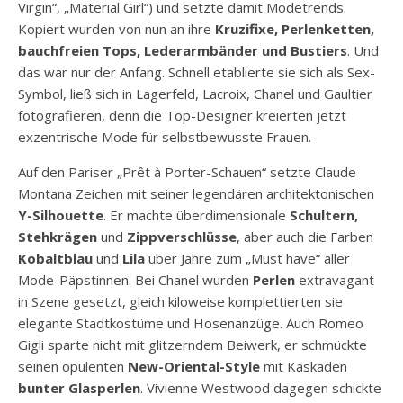
Virgin“, „Material Girl“) und setzte damit Modetrends.
Kopiert wurden von nun an ihre
Kruzifixe, Perlenketten,
bauchfreien Tops, Lederarmbänder und Bustiers
. Und
das war nur der Anfang. Schnell etablierte sie sich als Sex-
Symbol, ließ sich in Lagerfeld, Lacroix, Chanel und Gaultier
fotografieren, denn die Top-Designer kreierten jetzt
exzentrische Mode für selbstbewusste Frauen.
Auf den Pariser „Prêt à Porter-Schauen“ setzte Claude
Montana Zeichen mit seiner legendären architektonischen
Y-Silhouette
. Er machte überdimensionale
Schultern,
Stehkrägen
und
Zippverschlüsse
, aber auch die Farben
Kobaltblau
und
Lila
über Jahre zum „Must have“ aller
Mode-Päpstinnen. Bei Chanel wurden
Perlen
extravagant
in Szene gesetzt, gleich kiloweise komplettierten sie
elegante Stadtkostüme und Hosenanzüge. Auch Romeo
Gigli sparte nicht mit glitzerndem Beiwerk, er schmückte
seinen opulenten
New-Oriental-Style
mit Kaskaden
bunter Glasperlen
. Vivienne Westwood dagegen schickte