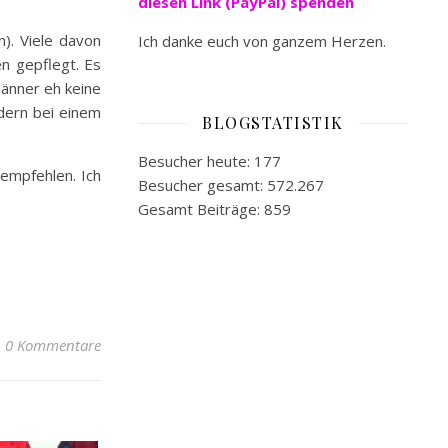
diesen Link (PayPal) spenden
). Viele davon
Ich danke euch von ganzem Herzen.
en gepflegt. Es
Männer eh keine
dern bei einem
BLOGSTATISTIK
Besucher heute:
177
 empfehlen. Ich
Besucher gesamt:
572.267
Gesamt Beiträge:
859
.
0 Kommentare