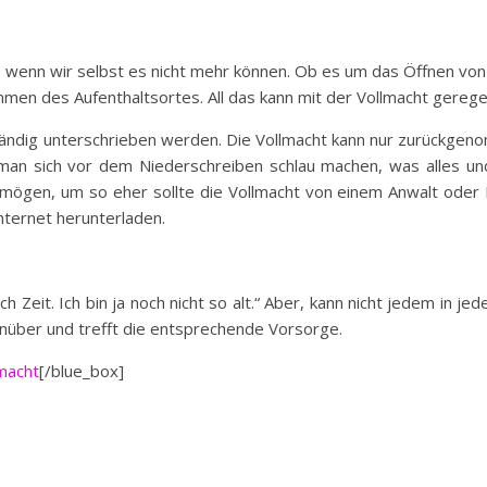
tt, wenn wir selbst es nicht mehr können. Ob es um das Öffnen vo
en des Aufenthaltsortes. All das kann mit der Vollmacht gerege
nhändig unterschrieben werden. Die Vollmacht kann nur zurückge
 man sich vor dem Niederschreiben schlau machen, was alles und
rmögen, um so eher sollte die Vollmacht von einem Anwalt oder 
ternet herunterladen.
h Zeit. Ich bin ja noch nicht so alt.“ Aber, kann nicht jedem in je
über und trefft die entsprechende Vorsorge.
macht
[/blue_box]