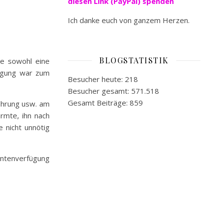
diesen Link (PayPal) spenden
Ich danke euch von ganzem Herzen.
BLOGSTATISTIK
de sowohl eine
fügung war zum
Besucher heute:
218
Besucher gesamt:
571.518
Gesamt Beiträge:
859
nährung usw. am
rmte, ihn nach
 nicht unnötig
entenverfügung