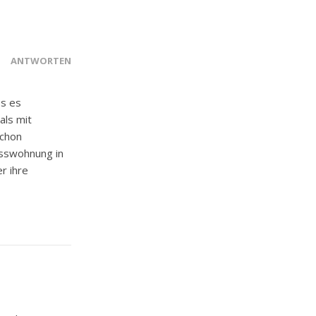
ANTWORTEN
ss es
als mit
schon
osswohnung in
r ihre