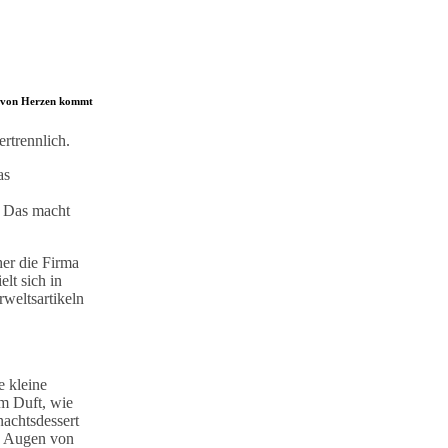
e von Herzen kommt
rtrennlich.
as
. Das macht
er die Firma
lt sich in
weltsartikeln
e kleine
m Duft, wie
nachtsdessert
en Augen von