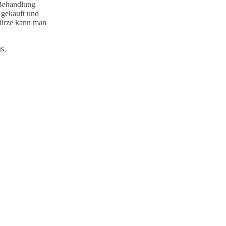
 Behandlung
 gekauft und
würze kann man
s,