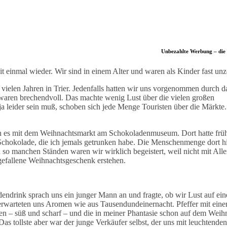
Unbezahlte Werbung – di
inmal wieder. Wir sind in einem Alter und waren als Kinder fast unze
it vielen Jahren in Trier. Jedenfalls hatten wir uns vorgenommen durch d
waren brechendvoll. Das machte wenig Lust über die vielen großen
ja leider sein muß, schoben sich jede Menge Touristen über die Märkte
en es mit dem Weihnachtsmarkt am Schokoladenmuseum. Dort hatte früh
 Schokolade, die ich jemals getrunken habe. Die Menschenmenge dort hie
so manchen Ständen waren wir wirklich begeistert, weil nicht mit Aller
gefallene Weihnachtsgeschenk erstehen.
drink sprach uns ein junger Mann an und fragte, ob wir Lust auf ein
erwarteten uns Aromen wie aus Tausendundeinernacht. Pfeffer mit eine
ten – süß und scharf – und die in meiner Phantasie schon auf dem Weih
s tollste aber war der junge Verkäufer selbst, der uns mit leuchtend