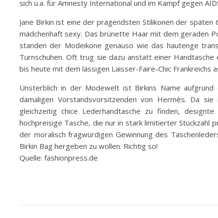
sich u.a. für Amnesty International und im Kampf gegen AID
Jane Birkin ist eine der prägendsten Stilikonen der späten 
mädchenhaft sexy. Das brünette Haar mit dem geraden Pony 
standen der Modeikone genauso wie das hautenge trans
Turnschuhen. Oft trug sie dazu anstatt einer Handtasche e
bis heute mit dem lässigen Laisser-Faire-Chic Frankreichs as
Unsterblich in der Modewelt ist Birkins Name aufgrund 
damaligen Vorstandsvorsitzenden von Hermès. Da sie 
gleichzeitig chice Lederhandtasche zu finden, designte
hochpreisige Tasche, die nur in stark limitierter Stückza
der moralisch fragwürdigen Gewinnung des Taschenleders 
Birkin Bag hergeben zu wollen. Richtig so!
Quelle: fashionpress.de