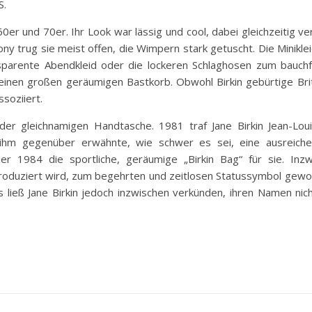
S.
60er und 70er. Ihr Look war lässig und cool, dabei gleichzeitig ve
trug sie meist offen, die Wimpern stark getuscht. Die Miniklei
parente Abendkleid oder die lockeren Schlaghosen zum bauch
inen großen geräumigen Bastkorb. Obwohl Birkin gebürtige Briti
soziiert.
der gleichnamigen Handtasche. 1981 traf Jane Birkin Jean-Lo
ihm gegenüber erwähnte, wie schwer es sei, eine ausreich
 er 1984 die sportliche, geräumige „Birkin Bag“ für sie. Inzw
hl produziert wird, zum begehrten und zeitlosen Statussymbol gew
ließ Jane Birkin jedoch inzwischen verkünden, ihren Namen nich