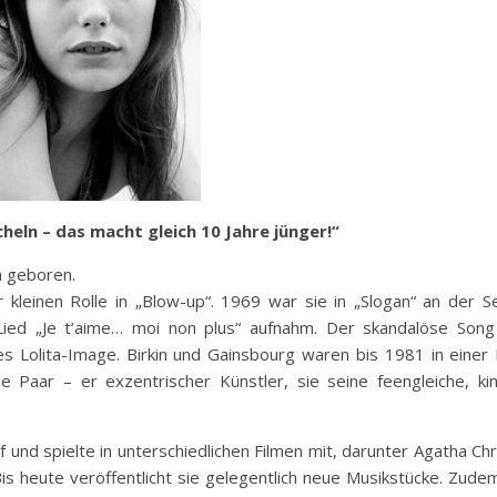
heln – das macht gleich 10 Jahre jünger!“
n geboren.
r kleinen Rolle in „Blow-up“. 1969 war sie in „Slogan“ an der 
ied „Je t’aime… moi non plus“ aufnahm. Der skandalöse Song
hes Lolita-Image. Birkin und Gainsbourg waren bis 1981 in eine
 Paar – er exzentrischer Künstler, sie seine feengleiche, ki
 und spielte in unterschiedlichen Filmen mit, darunter Agatha Chr
s heute veröffentlicht sie gelegentlich neue Musikstücke. Zude