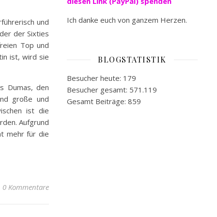
diesen Link (PayPal) spenden
Ich danke euch von ganzem Herzen.
rführerisch und
der der Sixties
freien Top und
n ist, wird sie
BLOGSTATISTIK
Besucher heute:
179
uis Dumas, den
Besucher gesamt:
571.119
end große und
Gesamt Beiträge:
859
ischen ist die
orden. Aufgrund
t mehr für die
0 Kommentare