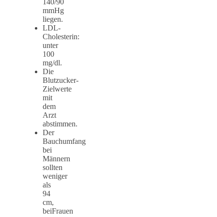
140/90
mmHg
liegen.
LDL-
Cholesterin:
unter
100
mg/dl.
Die
Blutzucker-
Zielwerte
mit
dem
Arzt
abstimmen.
Der
Bauchumfang
bei
Männern
sollten
weniger
als
94
cm,
beiFrauen