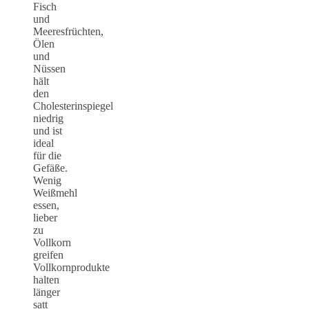
Fisch
und
Meeresfrüchten,
Ölen
und
Nüssen
hält
den
Cholesterinspiegel
niedrig
und ist
ideal
für die
Gefäße.
Wenig
Weißmehl
essen,
lieber
zu
Vollkorn
greifen
Vollkornprodukte
halten
länger
satt