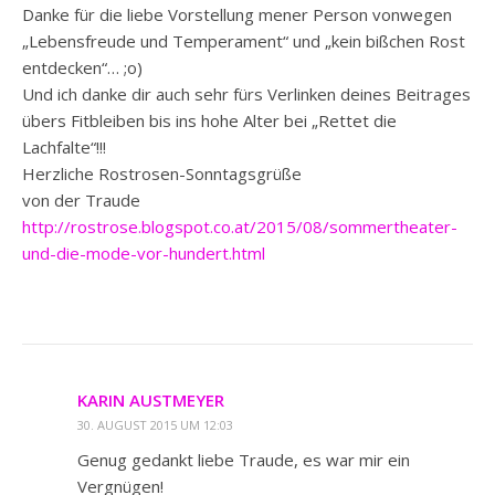
Danke für die liebe Vorstellung mener Person vonwegen
„Lebensfreude und Temperament“ und „kein bißchen Rost
entdecken“… ;o)
Und ich danke dir auch sehr fürs Verlinken deines Beitrages
übers Fitbleiben bis ins hohe Alter bei „Rettet die
Lachfalte“!!!
Herzliche Rostrosen-Sonntagsgrüße
von der Traude
http://rostrose.blogspot.co.at/2015/08/sommertheater-
und-die-mode-vor-hundert.html
KARIN AUSTMEYER
30. AUGUST 2015 UM 12:03
Genug gedankt liebe Traude, es war mir ein
Vergnügen!