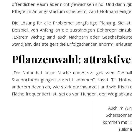
öffentlichen Raum aber nicht gewachsen sind. Und dann gib
Pflege im Anfangsstadium scheitern“, zählt Hofmann einige 
Die Lösung für alle Probleme: sorgfältige Planung. Sie is
Beispiel, von Anfang an die zuständigen Behörden einzu
„Extrem wichtig sind auch Nachbarn oder Geschäftsleute
Standjahr, das steigert die Erfolgschancen enorm“, erläuter
Pflanzenwahl: attraktiv
„Die Natur hat keine Nische unbesetzt gelassen. Deshalb
Standortbedingungen zurecht kommen“, fasst Till Hofm
anderem davon ab, wie stark durchwurzelt und wie frisch o
Fläche frequentiert ist, sei es von Hunden, den Weg abk
Auch im Wint
Scheinsonnenh
kommen mit Hit
(Bildn