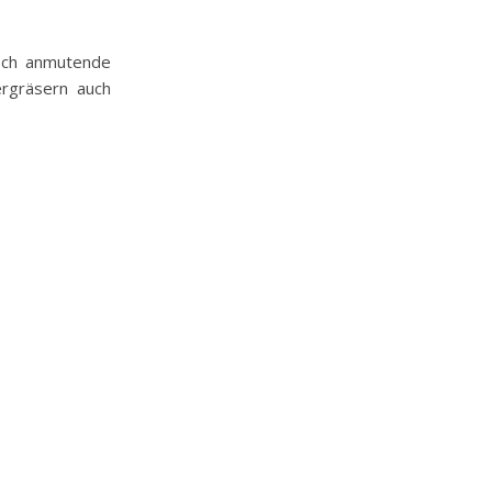
isch anmutende
ergräsern auch