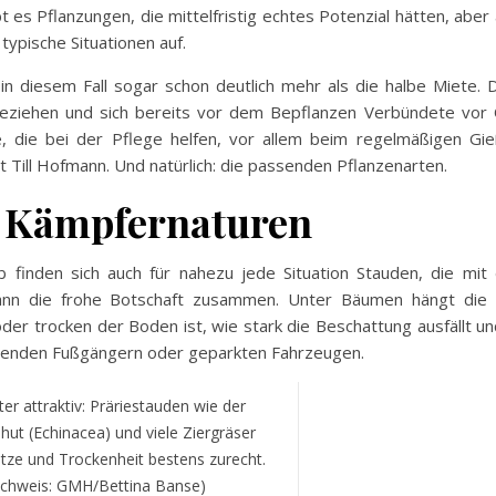
t es Pflanzungen, die mittelfristig echtes Potenzial hätten, abe
typische Situationen auf.
t in diesem Fall sogar schon deutlich mehr als die halbe Miete.
beziehen und sich bereits vor dem Bepflanzen Verbündete vor 
, die bei der Pflege helfen, vor allem beim regelmäßigen Gi
t Till Hofmann. Und natürlich: die passenden Pflanzenarten.
e Kämpfernaturen
 finden sich auch für nahezu jede Situation Stauden, die mit 
ann die frohe Botschaft zusammen. Unter Bäumen hängt die 
der trocken der Boden ist, wie stark die Beschattung ausfällt un
ürzenden Fußgängern oder geparkten Fahrzeugen.
er attraktiv: Präriestauden wie der
ut (Echinacea) und viele Ziergräser
ze und Trockenheit bestens zurecht.
achweis: GMH/Bettina Banse)