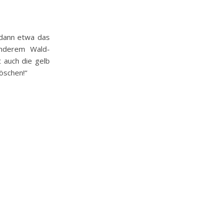
 dann etwa das
 anderem Wald-
 auch die gelb
öschen!“