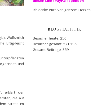
diesen Link (PayPal) spenden
Ich danke euch von ganzem Herzen.
BLOGSTATISTIK
ia), Wolfsmilch
Besucher heute:
256
e luftig-leicht
Besucher gesamt:
571.196
Gesamt Beiträge:
859
unterpflanzten
ürgerinnen und
, erklärt der
rsten, die auf
 dem Stress im