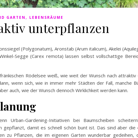
,
ND GARTEN
LEBENSRÄUME
aktiv unterpflanzen
onssiegel (Polygonatum), Aronstab (Arum italicum), Akelei (Aquileg
inkel-Segge (Carex remota) lassen selbst vollschattige Bereich
fränkischen Rödelsee weiß, wie weit der Wunsch nach attraktiv 
 dann, wenn sich, wie in immer mehr Städten der Fall, manche B
aber auch, wie der Wunsch dennoch Wirklichkeit werden kann.
Planung
n Urban-Gardening-Initiativen bei Baumscheiben scheitern“
epflanzt, damit es schnell schön bunt ist. Das sind aber die e
fen zu Pflanzen, die im eigenen Garten wunderbar gedeihen,