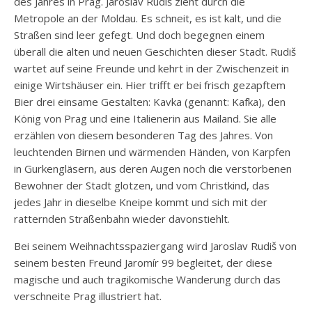
des Jahres in Prag. Jaroslav Rudiš zieht durch die
Metropole an der Moldau. Es schneit, es ist kalt, und die
Straßen sind leer gefegt. Und doch begegnen einem
überall die alten und neuen Geschichten dieser Stadt. Rudiš
wartet auf seine Freunde und kehrt in der Zwischenzeit in
einige Wirtshäuser ein. Hier trifft er bei frisch gezapftem
Bier drei einsame Gestalten: Kavka (genannt: Kafka), den
König von Prag und eine Italienerin aus Mailand. Sie alle
erzählen von diesem besonderen Tag des Jahres. Von
leuchtenden Birnen und wärmenden Händen, von Karpfen
in Gurkengläsern, aus deren Augen noch die verstorbenen
Bewohner der Stadt glotzen, und vom Christkind, das
jedes Jahr in dieselbe Kneipe kommt und sich mit der
ratternden Straßenbahn wieder davonstiehlt.
Bei seinem Weihnachtsspaziergang wird Jaroslav Rudiš von
seinem besten Freund Jaromír 99 begleitet, der diese
magische und auch tragikomische Wanderung durch das
verschneite Prag illustriert hat.