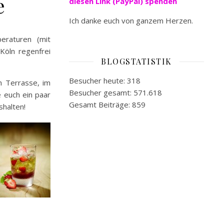
e
diesen Link (PayPal) spenden
Ich danke euch von ganzem Herzen.
eraturen (mit
Köln regenfrei
BLOGSTATISTIK
Besucher heute:
318
n Terrasse, im
Besucher gesamt:
571.618
e euch ein paar
Gesamt Beiträge:
859
shalten!