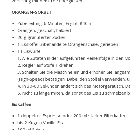
vorsichtig mit dem Tee übergießen.
ORANGEN-SORBET
Zubereitung: 6 Minuten; Ergibt: 840 ml
Orangen, geschält, halbiert
20 g granulierter Zucker
1 Esslöffel unbehandelte Orangenschale, gerieben
1 l Eiswürfel
1. Alle Zutaten in der aufgeführten Reihenfolge in den 
2. Regler auf Stufe 1 drehen.
3. Schalten Sie die Maschine ein und erhöhen Sie langsa
(High-Speed) betätigen. Dabei den Stößel verwenden, u
4. In 30-60 Sekunden ändert sich das Motorgeräusch. Da
5. Nicht zu lange mixen, da sonst das Eis zu schmelzen b
Eiskaffee
1 doppelter Espresso oder 200 ml starker Filterkaffee
bis 2 Kugeln Vanille-Eis
100 ml Sahne