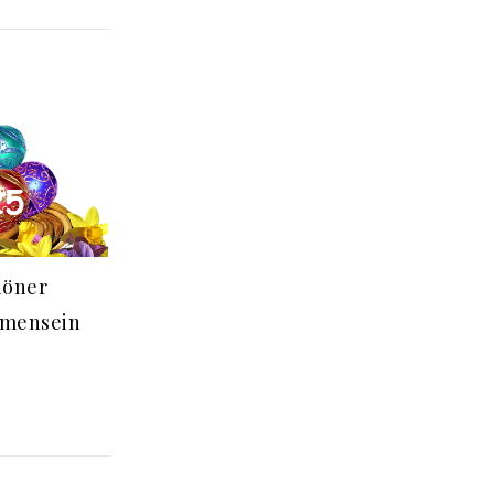
höner
mmensein