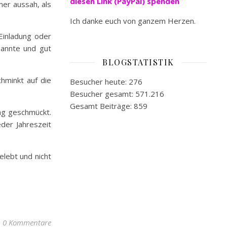
diesen Link (PayPal) spenden
mer aussah, als
Ich danke euch von ganzem Herzen.
Einladung oder
pannte und gut
BLOGSTATISTIK
hminkt auf die
Besucher heute:
276
Besucher gesamt:
571.216
Gesamt Beiträge:
859
ng geschmückt.
der Jahreszeit
elebt und nicht
0 Kommentare