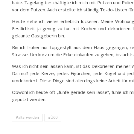
habe. Tagelang beschäftigte ich mich mit Putzen und Polie
vor dem Putzen. Auch erstellte ich ständig To-do-Listen fü
Heute sehe ich vieles erheblich lockerer. Meine Wohnun
Festlichkeit ja genug zu tun mit Kochen und dekorieren
gelaunte Gastgeberin bin.
Bin ich früher nur topgestylt aus dem Haus gegangen, re
Strasse. Um kurz um die Ecke einkaufen zu gehen, brauchts 
Was ich nicht sein lassen kann, ist das Dekorieren mein
Da muß jede Kerze, jedes Figürchen, jede Kugel und jede
umdekoriert. Diese Dinge sind allerdings keine Arbeit für m
Obwohl ich heute oft „fünfe gerade sein lasse“, fühle ich 
geputzt werden.
#älterwerden
#Ü60