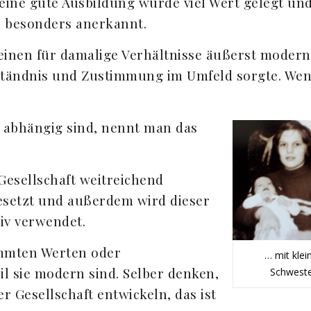
eine gute Ausbildung wurde viel Wert gelegt un
n besonders anerkannt.
 einen für damalige Verhältnisse äußerst moder
rständnis und Zustimmung im Umfeld sorgte. We
n abhängig sind, nennt man das
 Gesellschaft weitreichend
esetzt und außerdem wird dieser
tiv verwendet.
immten Werten oder
… mit klei
il sie modern sind. Selber denken,
Schwest
r Gesellschaft entwickeln, das ist