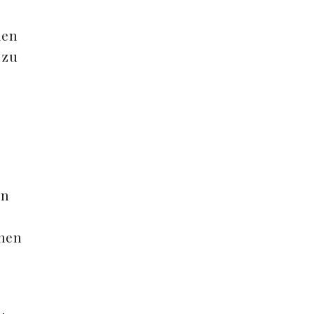
hen
 zu
en
gnen