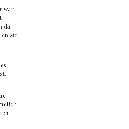
r war
t
h da
ren sie
 es
st.
che
ndlich
rieb