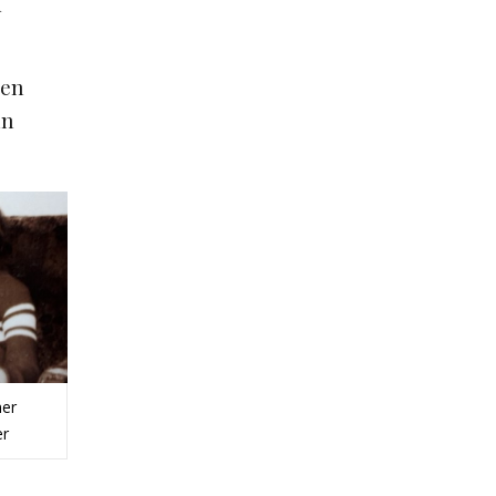
d
nen
nn
ner
er