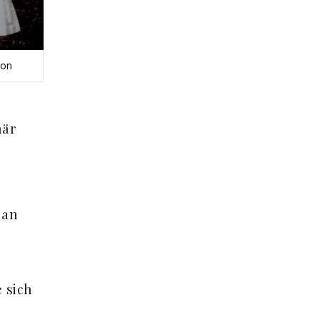
on
när
 an
 sich