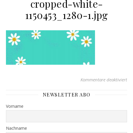
cropped-white-
1150453_1280-1.jpg
fü
Kommentare deaktiviert
NEWSLETTER ABO
Vorname
Nachname