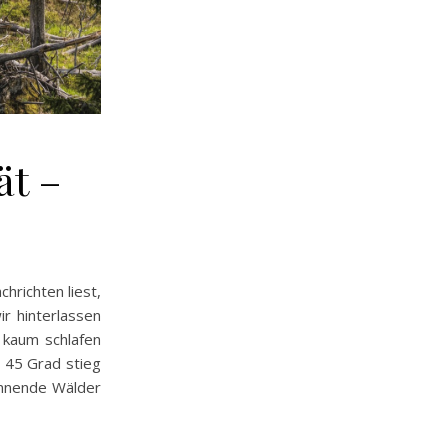
ät –
hrichten liest,
r hinterlassen
i kaum schlafen
r 45 Grad stieg
ennende Wälder