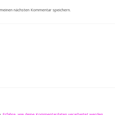
 meinen nächsten Kommentar speichern.
n.
Erfahre, wie deine Kommentardaten verarbeitet werden.