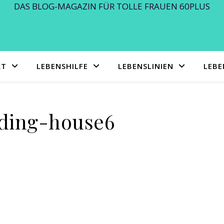
DAS BLOG-MAGAZIN FÜR TOLLE FRAUEN 60PLUS
RT
LEBENSHILFE
LEBENSLINIEN
LEB
ding-house6