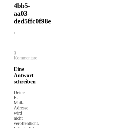
4bb5-
aa03-
ded5ffc0f98e
/
0
Kommentare
Eine
Antwort
schreiben
Deine
E-
Mail-
Adresse
wird
nicht
veröffentlicht.