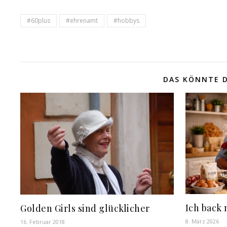
#60plus
#ehrenamt
#hobbys
DAS KÖNNTE D
Ich back 
Golden Girls sind glücklicher
8. März 2026
16. Februar 2018