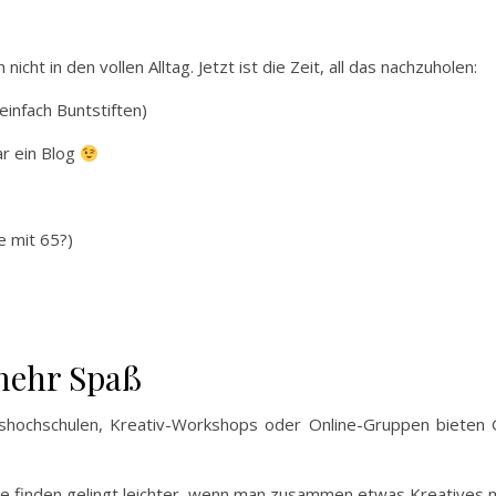
icht in den vollen Alltag. Jetzt ist die Zeit, all das nachzuholen:
einfach Buntstiften)
ar ein Blog
e mit 65?)
mehr Spaß
lkshochschulen, Kreativ-Workshops oder Online-Gruppen bieten 
de finden gelingt leichter, wenn man zusammen etwas Kreatives 