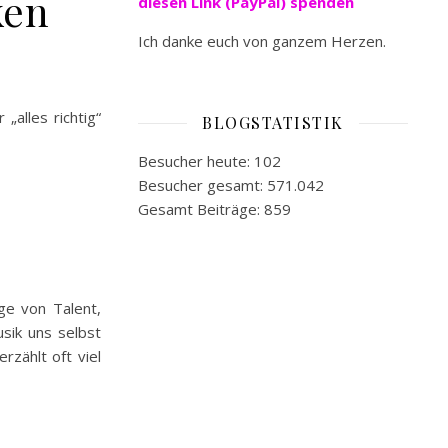
ken
diesen Link (PayPal) spenden
Ich danke euch von ganzem Herzen.
alles richtig“
BLOGSTATISTIK
Besucher heute:
102
Besucher gesamt:
571.042
Gesamt Beiträge:
859
age von Talent,
sik uns selbst
rzählt oft viel