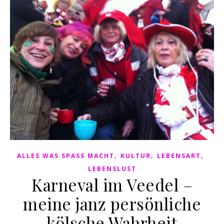
,
,
,
ALLES WAS SPASS MACHT
KULTUR
LEBENSART
LEBENSLUST
Karneval im Veedel –
meine janz persönliche
kölsche Wahrheit