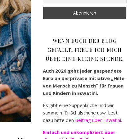
WENN EUCH DER BLOG
GEFÄLLT, FREUE ICH MICH
ÜBER EINE KLEINE SPENDE.
Auch 2026 geht jeder gespendete
Euro an die private Initiative „Hilfe
von Mensch zu Mensch“ für Frauen
und Kindern in Eswatini.
Es gibt eine Suppenküche und wir
sammeln für Schulschuhe usw. Lest
dazu bitte den
Beitrag über Eswatini.
Einfach und unkompliziert
über