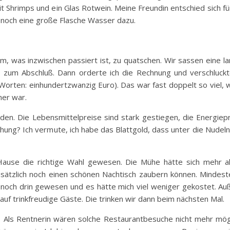
t Shrimps und ein Glas Rotwein. Meine Freundin entschied sich für
 noch eine große Flasche Wasser dazu.
em, was inzwischen passiert ist, zu quatschen. Wir sassen eine l
 zum Abschluß. Dann orderte ich die Rechnung und verschluckt
orten: einhundertzwanzig Euro). Das war fast doppelt so viel, 
her war.
den. Die Lebensmittelpreise sind stark gestiegen, die Energiep
öhung? Ich vermute, ich habe das Blattgold, dass unter die Nudel
use die richtige Wahl gewesen. Die Mühe hätte sich mehr al
usätzlich noch einen schönen Nachtisch zaubern können. Mindest
och drin gewesen und es hätte mich viel weniger gekostet. A
uf trinkfreudige Gäste. Die trinken wir dann beim nächsten Mal.
nn. Als Rentnerin wären solche Restaurantbesuche nicht mehr mög