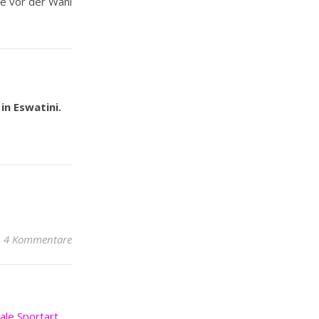
ie vor der Wahl
in Eswatini.
4 Kommentare