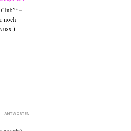
 Club?“ –
r noch
wusst)
ANTWORTEN
sen geguckt?