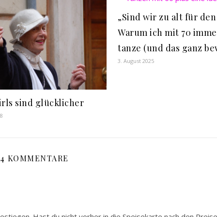
„Sind wir zu alt für den
Warum ich mit 70 imme
tanze (und das ganz be
3. August 2025
rls sind glücklicher
18
4 KOMMENTARE
 gestiegen. Hast du nicht vorher in die Speisekarte nach den Prei