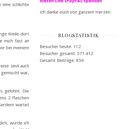
diesen Link (PayPal) spenden
 eine schlichte
Ich danke euch von ganzem Herzen.
ange Weile dort
BLOGSTATISTIK
e mich fast an
Besucher heute:
112
wie bei meinem
Besucher gesamt:
571.412
Gesamt Beiträge:
859
reise sind auch
n gemischt war,
s gelohnt. Die
ens 2 Flaschen
ußerdem wartet
lich, würde ich