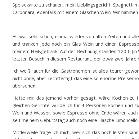
Speisekarte zu schauen, mein Lieblingsgericht, Spaghetti mi
Carbonara, ebenfalls mit einem Gläschen Wein. Wir nahmen
Es war sehr schön, einmal wieder von alten Zeiten und all
und tranken jede noch ein Glas Wein und einen Espresso
meinem Heißgetränk. Auf der Rechnung standen 120 € (in W
letzten Besuch in diesem Restaurant, der etwa zwei Jahre 
Ich weiß, auch für die Gastronomen ist alles teurer gewor
nicht ohne, aber rechtfertigt das eine so enorme Preiserh
übersehen.
Hätte mir das jemand vorher gesagt, wäre Kochen zu Ha
gleichen Gerichte würde ich für 4 Personen kochen und z
Wein und Wasser, sowie Espresso ohne Ende wären auch n
seit meinem Geburtstag auch noch eine Flasche Limoncello a
Mittlerweile frage ich mich, wer sich das noch leisten ka