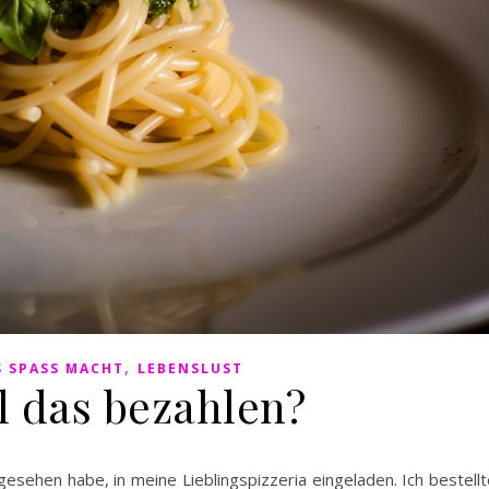
,
 SPASS MACHT
LEBENSLUST
l das bezahlen?
t gesehen habe, in meine Lieblingspizzeria eingeladen. Ich bestellt